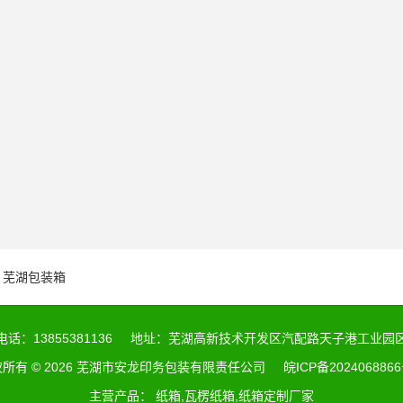
芜湖包装箱
电话：13855381136
地址：芜湖高新技术开发区汽配路天子港工业园
所有 © 2026 芜湖市安龙印务包装有限责任公司
皖ICP备2024068866
主营产品： 纸箱,瓦楞纸箱,纸箱定制厂家