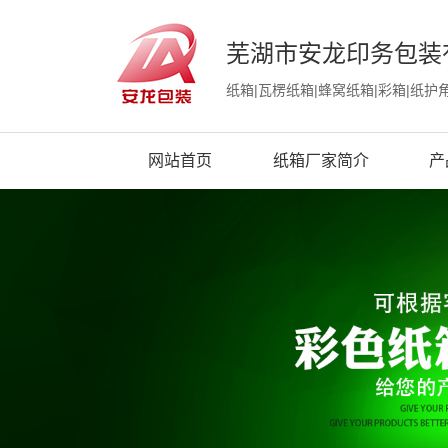
芜湖市安龙印务包装
纸箱|瓦楞纸箱|蜂窝纸箱|彩箱|纸护
网站首页
纸箱厂家简介
产