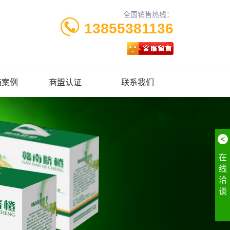
全国销售热线：
13855381136
箱案例
商盟认证
联系我们
<
在
线
洽
谈